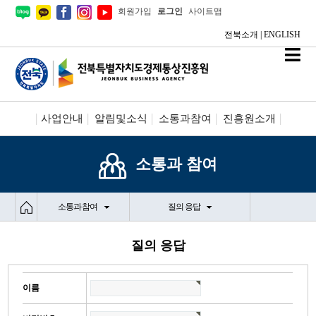
회원가입
로그인
사이트맵
전북소개
|
ENGLISH
사업안내
알림및소식
소통과참여
진흥원소개
시설안내/신청
정보공개
소통과 참여
소통과 참여
질의 응답
질의 응답
질
이름
의
응