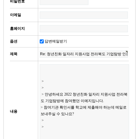
비밀번호
답
글
답
이메일
변
홈페이지
옵션
답변메일받기
제목
내용