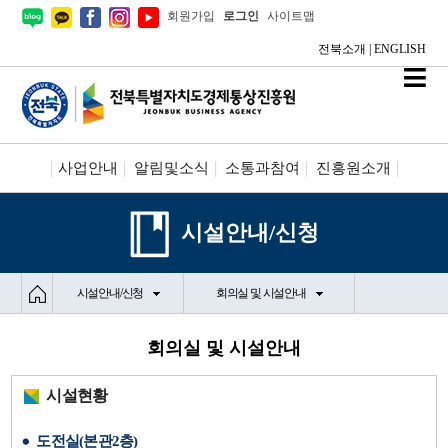
회원가입
로그인
사이트맵
전북소개
|
ENGLISH
사업안내
알림및소식
소통과참여
진흥원소개
시설안내/신청
정보공개
시설안내/신청
시설안내/신청
회의실 및 시설안내
회의실 및 시설안내
시설현황
도전실(본관2층)