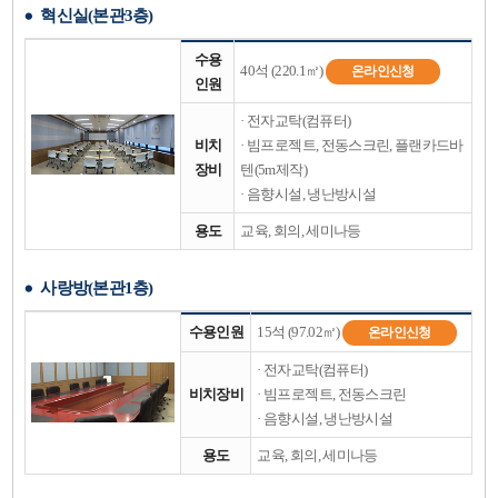
록
혁신실(본관3층)
사
진,
혁
수
수용
신
40석 (220.1㎡)
온라인신청
용
인원
실
인
(본
원,
· 전자교탁(컴퓨터)
관
비
3
비치
· 빔프로젝트, 전동스크린, 플랜카드바
치
층)
장
장비
텐(5m제작)
에
비,
· 음향시설, 냉난방시설
대
용
한
도
용도
교육, 회의, 세미나등
표
목
이
록
며,
사랑방(본관1층)
사
진,
사
수
수용인원
15석 (97.02㎡)
온라인신청
랑
용
방
인
· 전자교탁(컴퓨터)
(본
원,
비치장비
· 빔프로젝트, 전동스크린
관
비
1
· 음향시설, 냉난방시설
치
층)
장
에
용도
교육, 회의, 세미나등
비,
대
용
한