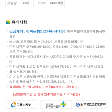
대
사랑방
15석
97.02㎡
140,000원
장
한
비,
표
용
이
도
며,
목
유의사항
구
록
분,
수
입금계좌 : 전북은행(1023-01-0441160)
전북특별자치도경제통상진
용
흥원
인
냉난방, 프로젝트 등 부가시설이 사용료에 통합됩니다.
원,
단위시간은 오전(08:30~12:30), 오후(13:00~17:00), 야간(18:00~22:00)
면
으로 구분됩니다.
적,
공휴일 또는 야간사용시에는 사용료의 30%를 추가로 납부하여야합니
사
용
다.
료,
단위시간을 초과할 경우에는 시간에 관계없이 추가 단위시간 사용료
부
를 납부해야 합니다.
과
이 시설은 노동부와 안전보건공단이 지원하고 전북특별자치도경제통
기
상진흥원이 설치한 산업재해 예방시설입니다.
준
목
각 회의실 현수막 사이즈 (가로 5m x 세로 1~1.5m 정도)
록
(산업단지 기업 및 청사 입주기관 이용 시 50%할인)