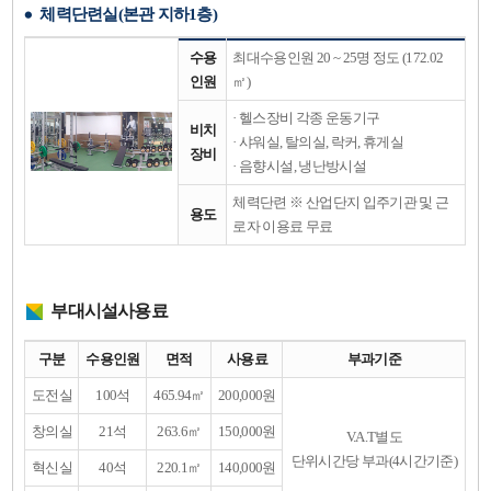
도
표
체력단련실(본관 지하1층)
목
이
록
며,
체
수용
최대수용인원 20 ~ 25명 정도 (172.02
사
력
인원
㎡)
진,
단
수
련
· 헬스장비 각종 운동기구
용
실
비치
인
(본
· 샤워실, 탈의실, 락커, 휴게실
장비
원,
관
· 음향시설, 냉난방시설
비
지
치
하
체력단련 ※ 산업단지 입주기관 및 근
1
장
용도
로자 이용료 무료
층)
비,
에
용
대
도
한
목
표
록
부대시설사용료
이
며,
부
구분
수용인원
면적
사용료
부과기준
사
대
진,
시
도전실
100석
465.94㎡
200,000원
수
설
용
사
창의실
21석
263.6㎡
150,000원
인
V.A.T별도
용
원,
료
단위시간당 부과(4시간기준)
혁신실
40석
220.1㎡
140,000원
비
에
치