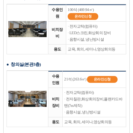
도
수용인
100석 (469.94㎡)
전
원
실
온라인신청
(본
· 전자교탁(컴퓨터)
관
비치장
2
· LED스크린,화상회의 장비
층)
비
· 음향시설, 냉난방시설
에
대
용도
교육, 회의, 세미나,영상회의등
한
표
이
창의실(본관3층)
며,
사
창
수용
진,
의
21석 (263.6㎡)
온라인신청
수
인원
실
용
(본
인
· 전자교탁(컴퓨터)
관
원,
3
비치
· 전자칠판,화상회의장비,플랜카드바
비
층)
장비
텐(7m제작)
치
에
장
· 음향시설, 냉난방시설
대
비,
한
용
용도
교육, 회의, 세미나,영상회의등
표
도
이
목
며,