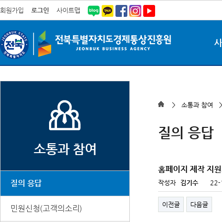
회원가입
로그인
사이트맵
> 소통과 참여 
질의 응답
소통과 참여
홈페이지 제작 지
질의 응답
작성자
김기수
22-
이전글
다음글
민원신청(고객의소리)