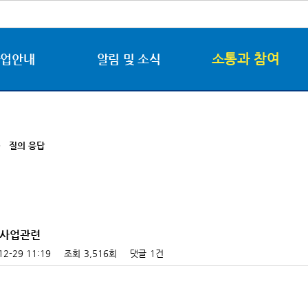
소통과 참여
사업안내
알림 및 소식
>
질의 응답
원사업관련
12-29 11:19
조회
3,516회
댓글
1건