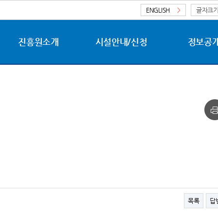
ENGLISH
>
글자크
진흥원소개
시설안내/신청
정보공
목록
답