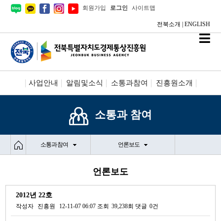
회원가입
로그인
사이트맵
전북소개
|
ENGLISH
사업안내
알림및소식
소통과참여
진흥원소개
시설안내/신청
정보공개
소통과 참여
소통과 참여
언론보도
언론보도
2012년 22호
작성자
진흥원
12-11-07 06:07
조회
39,238회
댓글
0건