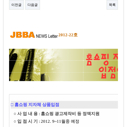
이전글
다음글
목록
본문
2012-22호
□ 홈쇼핑 지자체 상품입점
○ 사 업 내 용
:
홈쇼핑 광고제작비 등 정액지원
○ 입 점 시 기
:
2012. 9~11월중 예정