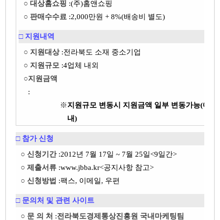
○ 대상홈쇼핑
:
(주)홈앤쇼핑
○ 판매수수료
:
2,000만원 + 8%(배송비 별도)
□ 지원내역
○ 지원대상
:
전라북도 소재 중소기업
○ 지원규모
:
4업체 내외
○
지원금액
:
※
지원규모 변동시 지원금액 일부 변동가능(예산
내)
□ 참가 신청
○ 신청기간
:
2012년 7월 17일 ~ 7월 25일<9일간>
○ 제출서류
:
www.jbba.kr<공지사항 참고>
○ 신청방법
:
팩스, 이메일, 우편
□ 문의처 및 관련 사이트
○ 문 의 처
:
전라북도경제통상진흥원 국내마케팅팀