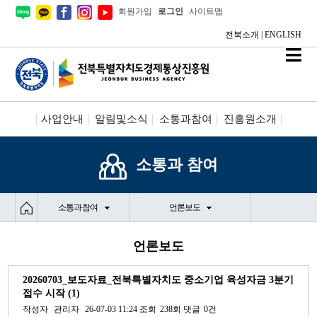
회원가입
로그인
사이트맵
전북소개
|
ENGLISH
사업안내
알림및소식
소통과참여
진흥원소개
시설안내/신청
정보공개
소통과 참여
소통과 참여
언론보도
언론보도
20260703_보도자료_전북특별자치도 중소기업 육성자금 3분기
접수 시작 (1)
작성자
관리자
26-07-03 11:24
조회
238회
댓글
0건