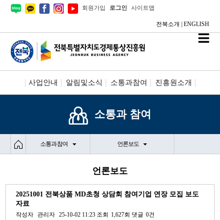
회원가입
로그인
사이트맵
전북소개
|
ENGLISH
사업안내
알림및소식
소통과참여
진흥원소개
시설안내/신청
정보공개
소통과 참여
소통과 참여
언론보도
언론보도
20251001 전북상품 MD초청 상담회 참여기업 연장 모집 보도
자료
작성자
관리자
25-10-02 11:23
조회
1,627회
댓글
0건