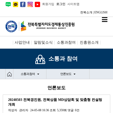
회원가입
로그인
사이트맵
전북소개
|
ENGLISH
사업안내
알림및소식
소통과참여
진흥원소개
시설안내/신청
정보공개
소통과 참여
소통과 참여
언론보도
언론보도
20240503 전북경진원, 전북상품 MD상담회 및 맞춤형 컨설팅
개최
작성자
관리자
24-05-08 16:36
조회
5,359회
댓글
0건