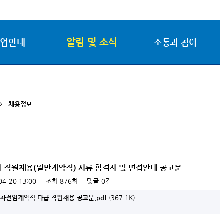
알림 및 소식
사업안내
소통과 참여
 >
채용정보
3차 직원채용(일반계약직) 서류 합격자 및 면접안내 공고문
04-20 13:00
조회
876회
댓글
0건
4차전임계약직 다급 직원채용 공고문.pdf
(367.1K)