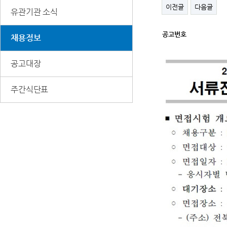
이전글
다음글
유관기관 소식
공고번호
채용정보
세
부
정
보
공고대장
주간식단표