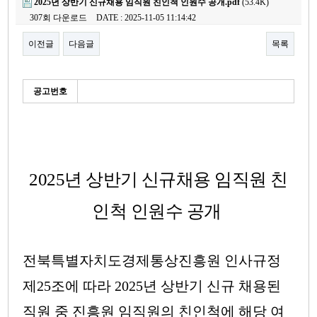
2025년 상반기 신규채용 임직원 친인척 인원수 공개.pdf
(53.4K)
307회 다운로드
DATE : 2025-11-05 11:14:42
이전글
다음글
목록
본문
세
공고번호
부
정
보
2025
년 상반기 신규채용 임직원 친
인척 인원수 공개
전북특별자치도경제통상진흥원 인사규정
제
25
조에 따라
2025
년 상반기 신규 채용된
직원 중 진흥원 임직원의 친인척에 해당 여