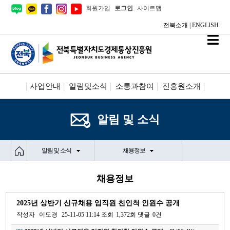
회원가입
로그인
사이트맵
전북소개
|
ENGLISH
사업안내
알림및소식
소통과참여
진흥원소개
시설안내/신청
정보공개
알림 및 소식
알림 및 소식
채용정보
채용정보
2025년 상반기 신규채용 임직원 친인척 인원수 공개
작성자
이도경
25-11-05 11:14
조회
1,372회
댓글
0건