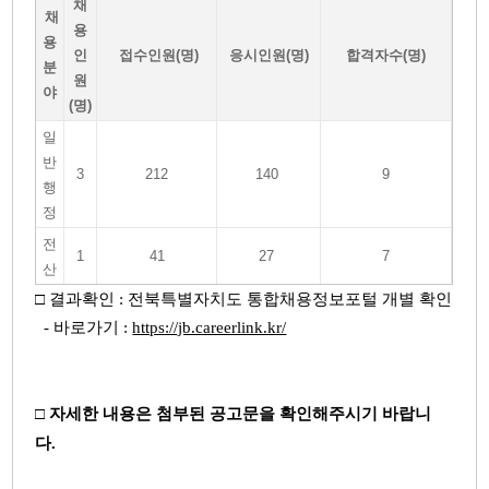
채
채
용
용
인
접수인원
(명)
응시인원
(명)
합격자수
(명)
분
원
야
(명)
일
반
3
212
140
9
행
정
전
1
41
27
7
산
□ 결과확인 : 전북특별자치도 통합채용정보포털 개별 확인
- 바로가기 :
https://jb.careerlink.kr/
□ 자세한 내용은 첨부된 공고문을 확인해주시기 바랍니
다.