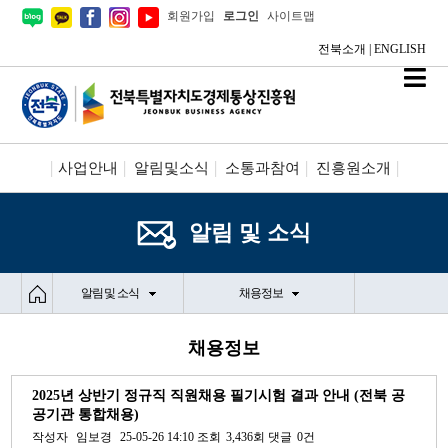
회원가입
로그인
사이트맵
전북소개
|
ENGLISH
사업안내
알림및소식
소통과참여
진흥원소개
시설안내/신청
정보공개
알림 및 소식
알림 및 소식
채용정보
채용정보
2025년 상반기 정규직 직원채용 필기시험 결과 안내 (전북 공
공기관 통합채용)
작성자
임보경
25-05-26 14:10
조회
3,436회
댓글
0건