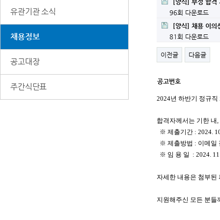
[양식] 부정 합격
유관기관 소식
96회 다운로드
[양식] 채용 이
채용정보
81회 다운로드
이전글
다음글
공고대장
공고번호
세
주간식단표
부
2024년 하반기 정규
정
보
합격자께서는 기한 내,
※ 제출기간 :
2024. 1
※ 제출방법 :
이메일
※ 임 용 일 : 2024. 11.
자세한 내용은 첨부된 
지원해주신 모든 분들