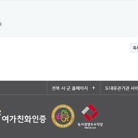
.
목
+
전북 시·군 홈페이지
도내유관기관 