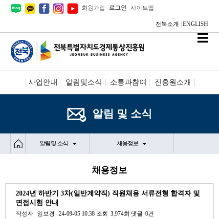
회원가입
로그인
사이트맵
전북소개
|
ENGLISH
사업안내
알림및소식
소통과참여
진흥원소개
시설안내/신청
정보공개
알림 및 소식
알림 및 소식
채용정보
채용정보
2024년 하반기 3차(일반계약직) 직원채용 서류전형 합격자 및
면접시험 안내
작성자
임보경
24-09-05 10:38
조회
3,974회
댓글
0건