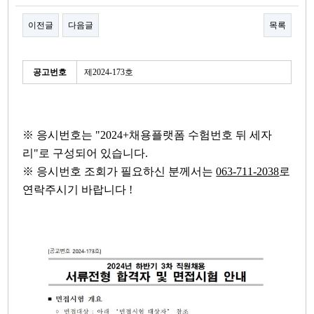
이전글
다음글
목록
본문
세
공고번호
제2024-173호
부
정
보
※ 응시번호는 "2024+채용플랫폼 수험번호 뒤 세자
리"로 구성되어 있습니다.
※
응시번호 조회가 필요하신 분께서는
063-711-2038
로
연락주시기 바랍니다 !