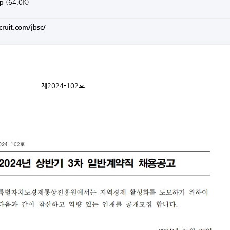
p
(64.0K)
ncruit.com/jbsc/
제2024-102호