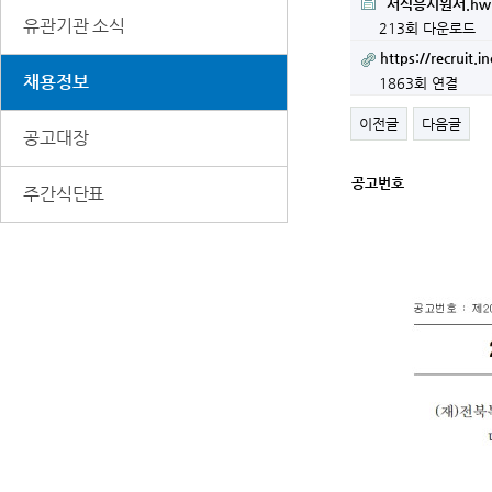
서식응시원서.hw
유관기관 소식
213회 다운로드
https://recruit.i
채용정보
1863회 연결
이전글
다음글
공고대장
공고번호
세
주간식단표
부
정
보