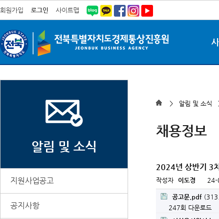
회원가입
로그인
사이트맵
> 알림 및 소식
채용정보
알림 및 소식
2024년 상반기 
지원사업공고
작성자
이도경
24-
공고문.pdf
(313
공지사항
247회 다운로드