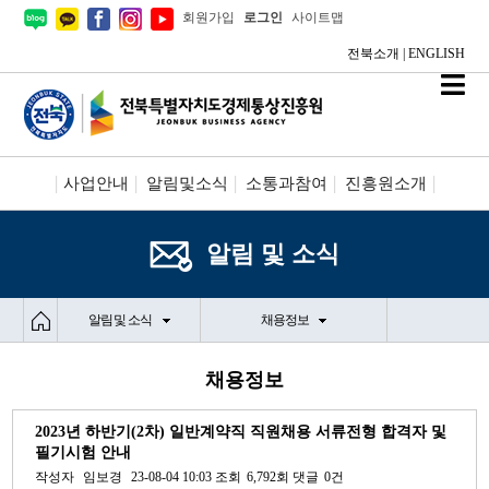
회원가입
로그인
사이트맵
전북소개
|
ENGLISH
사업안내
알림및소식
소통과참여
진흥원소개
시설안내/신청
정보공개
알림 및 소식
알림 및 소식
채용정보
채용정보
2023년 하반기(2차) 일반계약직 직원채용 서류전형 합격자 및
필기시험 안내
작성자
임보경
23-08-04 10:03
조회
6,792회
댓글
0건