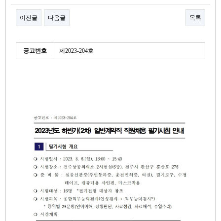
이전글
다음글
목록
본문
세
공고번호
제2023-204호
부
정
보