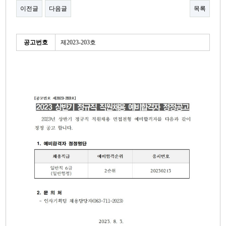
이전글
다음글
목록
본문
세
공고번호
제2023-203호
부
정
보