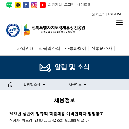
회원가입
로그인
사이트맵
전북소개
|
ENGLISH
사업안내
알림및소식
소통과참여
진흥원소개
시설안내/신청
정보공개
알림 및 소식
알림 및 소식
채용정보
채용정보
2023년 상반기 정규직 직원채용 예비합격자 정정공고
작성자
이도경
23-08-03 17:42
조회
6,858회
댓글
0건