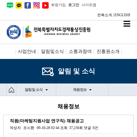
회원가입
로그인
사이트맵
전북소개
|
ENGLISH
사업안내
알림및소식
소통과참여
진흥원소개
시설안내/신청
정보공개
알림 및 소식
알림 및 소식
채용정보
채용정보
직원(마케팅지원사업 연구직) 채용공고
작성자
조시환
09-10-28 02:44
조회
37,236회
댓글
0건