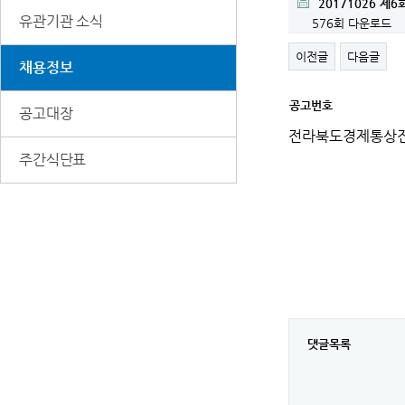
20171026 제
유관기관 소식
576회 다운로드
이전글
다음글
채용정보
공고번호
공고대장
세
부
전라북도경제통상진
정
보
주간식단표
댓글목록