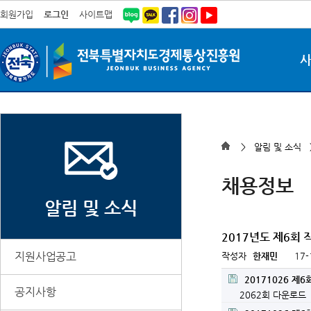
회원가입
로그인
사이트맵
> 알림 및 소식
채용정보
알림 및 소식
2017년도 제6회 
지원사업공고
작성자
한재민
17-
20171026 제
공지사항
2062회 다운로드