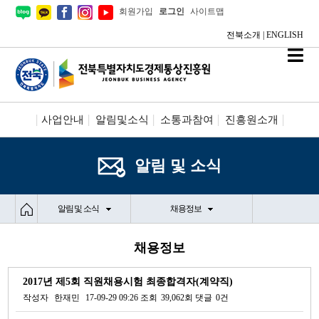
회원가입
로그인
사이트맵
전북소개
|
ENGLISH
사업안내
알림및소식
소통과참여
진흥원소개
시설안내/신청
정보공개
알림 및 소식
알림 및 소식
채용정보
채용정보
2017년 제5회 직원채용시험 최종합격자(계약직)
작성자
한재민
17-09-29 09:26
조회
39,062회
댓글
0건