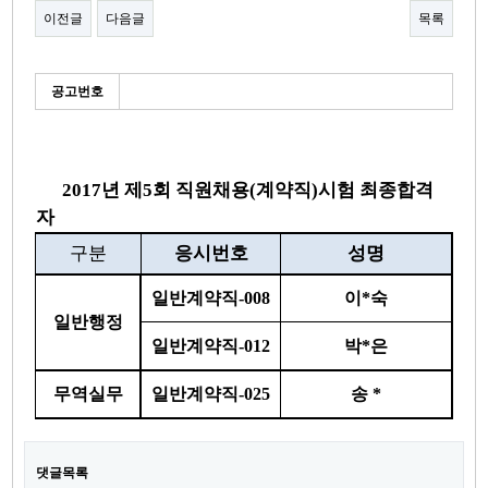
이전글
다음글
목록
본문
세
공고번호
부
정
보
2017년 제5회 직원채용(계약직)시험 최종합격
자
구분
응시번호
성명
일반계약직-008
이*숙
일반행정
일반계약직-012
박*은
무역실무
일반계약직-025
송 *
댓글목록