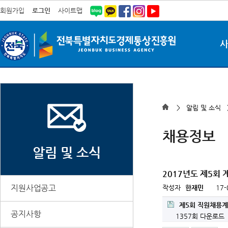
회원가입
로그인
사이트맵
> 알림 및 소식
채용정보
알림 및 소식
2017년도 제5회 
지원사업공고
작성자
한재민
17-
제5회 직원채용계
공지사항
1357회 다운로드