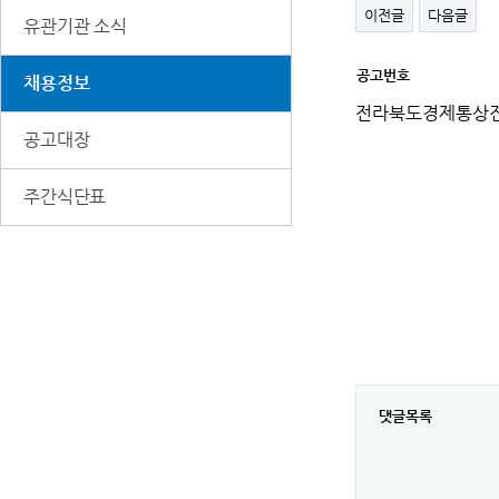
이전글
다음글
유관기관 소식
공고번호
채용정보
세
부
전라북도경제통상진
정
보
공고대장
주간식단표
댓글목록