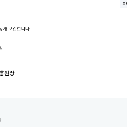
목
공개 모집합니다
일
흥원장
.