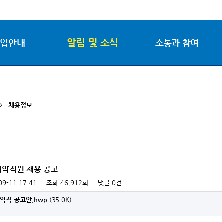
알림 및 소식
사업안내
소통과 참여
 >
채용정보
계약직원 채용 공고
09-11 17:41
조회
46,912회
댓글
0건
약직 공고안.hwp
(35.0K)