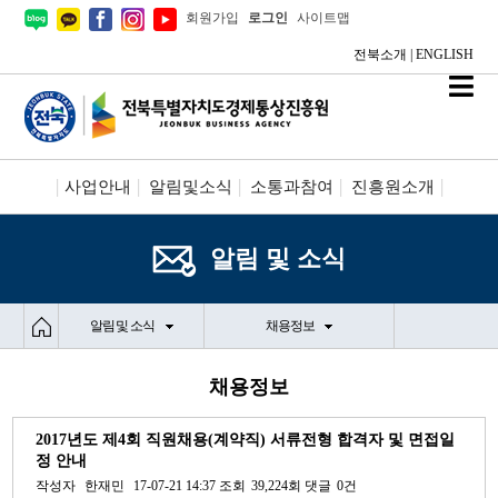
회원가입
로그인
사이트맵
전북소개
|
ENGLISH
사업안내
알림및소식
소통과참여
진흥원소개
시설안내/신청
정보공개
알림 및 소식
알림 및 소식
채용정보
채용정보
2017년도 제4회 직원채용(계약직) 서류전형 합격자 및 면접일
정 안내
작성자
한재민
17-07-21 14:37
조회
39,224회
댓글
0건