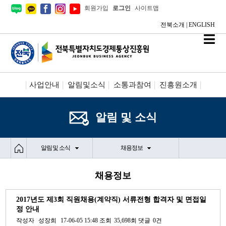
회원가입
로그인
사이트맵
전북소개
|
ENGLISH
사업안내
알림및소식
소통과참여
진흥원소개
시설안내/신청
정보공개
알림 및 소식
알림 및 소식
채용정보
채용정보
2017년도 제3회 직원채용(계약직) 서류전형 합격자 및 면접일
정 안내
작성자
성장희
17-06-05 15:48
조회
35,698회
댓글
0건