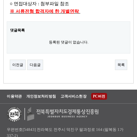
○ 면접대상자 : 첨부파일 참조
※ 서류전형 합격자에 한 개별연락
​
댓글목록
등록된 댓글이 없습니다.
이전글
다음글
목록
이용약관
개인정보처리방침
고객서비스헌장
PC버전
우편번호[54843] 전라북도 전주시 덕진구 팔과정로 164 (팔복동 1가
337-2)