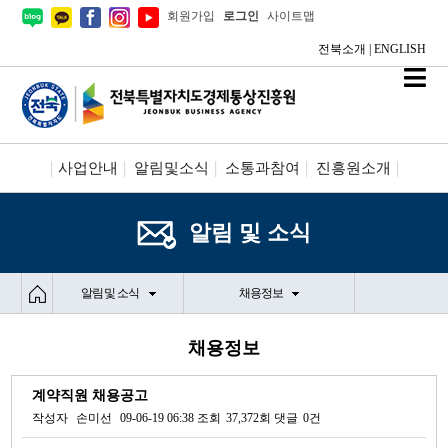
회원가입
로그인
사이트맵
전북소개
|
ENGLISH
사업안내
알림및소식
소통과참여
진흥원소개
시설안내/신청
정보공개
알림 및 소식
알림 및 소식
채용정보
채용정보
계약직원 채용공고
작성자
손미선
09-06-19 06:38
조회
37,372회
댓글
0건