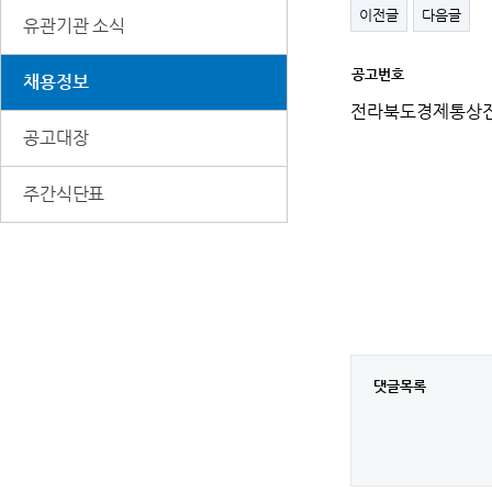
이전글
다음글
유관기관 소식
공고번호
채용정보
세
부
전라북도경제통상진
정
보
공고대장
주간식단표
댓글목록