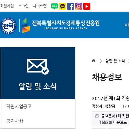
회원가입
로그인
사이트맵
> 알림 및 소식
채용정보
알림 및 소식
2017년 제1회 직
지원사업공고
작성자
성장희
17-
공고문제1회 직원
공지사항
1682회 다운로드