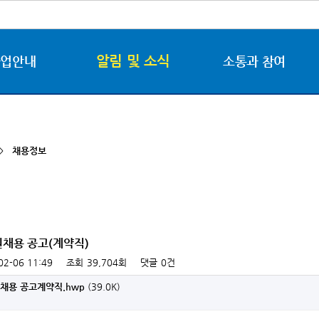
알림 및 소식
사업안내
소통과 참여
 >
채용정보
원채용 공고(계약직)
02-06 11:49
조회
39,704회
댓글
0건
채용 공고계약직.hwp
(39.0K)