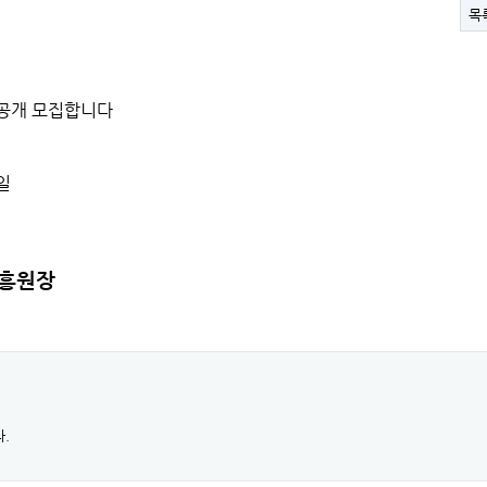
목
공개 모집합니다
일
흥원장
.