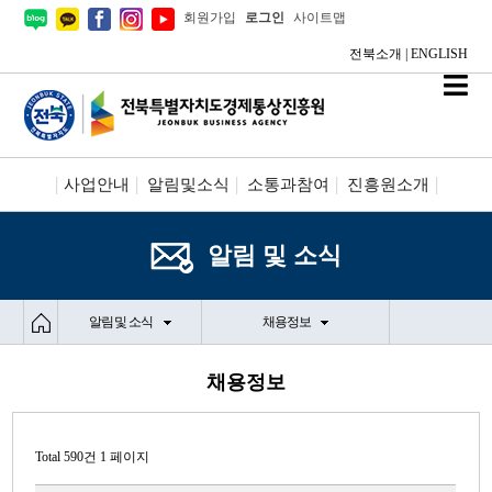
회원가입
로그인
사이트맵
전북소개
|
ENGLISH
사업안내
알림및소식
소통과참여
진흥원소개
시설안내/신청
정보공개
알림 및 소식
알림 및 소식
채용정보
채용정보
Total 590건
1 페이지