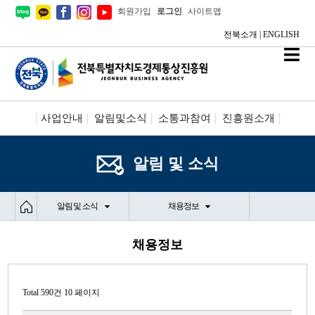
회원가입
로그인
사이트맵
전북소개
|
ENGLISH
사업안내
알림및소식
소통과참여
진흥원소개
시설안내/신청
정보공개
알림 및 소식
알림 및 소식
채용정보
채용정보
Total 590건
10 페이지