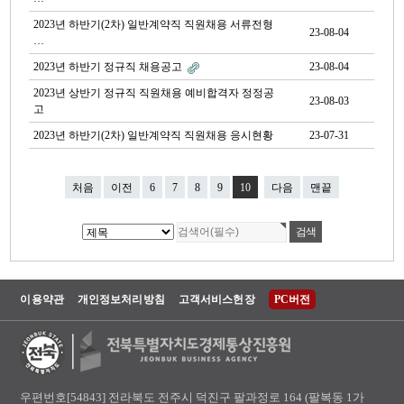
2023년 하반기(2차) 일반계약직 직원채용 서류전형
23-08-04
…
2023년 하반기 정규직 채용공고
23-08-04
2023년 상반기 정규직 직원채용 예비합격자 정정공
23-08-03
고
2023년 하반기(2차) 일반계약직 직원채용 응시현황
23-07-31
처음
이전
6
7
8
9
10
다음
맨끝
이용약관
개인정보처리방침
고객서비스헌장
PC버전
우편번호[54843] 전라북도 전주시 덕진구 팔과정로 164 (팔복동 1가