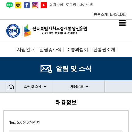
회원가입
로그인
사이트맵
전북소개
|
ENGLISH
사업안내
알림및소식
소통과참여
진흥원소개
시설안내/신청
정보공개
알림 및 소식
알림 및 소식
채용정보
채용정보
Total 590건
6 페이지