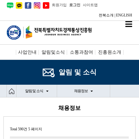
회원가입
로그인
사이트맵
전북소개
|
ENGLISH
사업안내
알림및소식
소통과참여
진흥원소개
시설안내/신청
정보공개
알림 및 소식
알림 및 소식
채용정보
채용정보
Total 590건
5 페이지