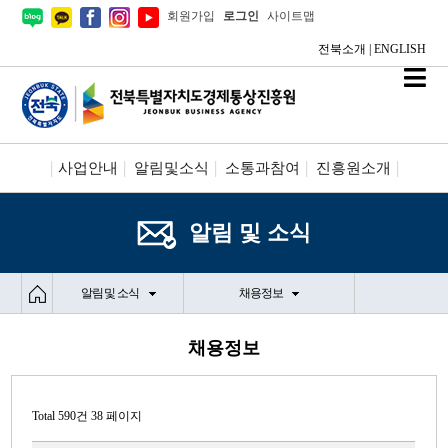
회원가입
로그인
사이트맵
전북소개
|
ENGLISH
사업안내
알림및소식
소통과참여
진흥원소개
시설안내/신청
정보공개
알림 및 소식
알림 및 소식
채용정보
채용정보
Total 590건
38 페이지