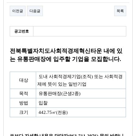
이전글
다음글
목록
본문
세
공고번호
부
정
보
전북특별자치도사회적경제혁신타운 내에 있
는 유통판매장에 입주할 기업을 모집합니다.
도내 사회적경제기업(조직) 또는 사회적경
대상
제에 뜻이 있는 일반기업
목적
유통판매장(근생2종)
방법
입찰
크기
442.75
㎡(전용)