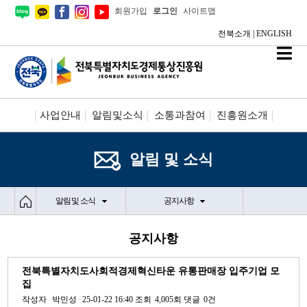
회원가입
로그인
사이트맵
전북소개
|
ENGLISH
사업안내
알림및소식
소통과참여
진흥원소개
시설안내/신청
정보공개
알림 및 소식
알림 및 소식
공지사항
공지사항
전북특별자치도사회적경제혁신타운 유통판매장 입주기업 모
집
작성자
박민성
25-01-22 16:40
조회
4,005회
댓글
0건