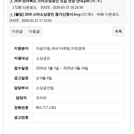
2020 전라북도 스타소상공인 모집 연장 안내.pdf
(96.7K)
172회 다운로드
DATE : 2020-03-31 18:24:50
[붙임] 2020 스타소상공인 참가신청서.hwp
(23.5K)
64회 다운로드
DATE : 2020-03-31 17:33:01
이전글
다음글
목록
본문
세
지원분야
자금지원,국내 마케팅,지역경제
부
지원대상
소상공인
정
보
접수일정
2020년 3월 3일 ~ 2020년 4월 14일
공고일정
년 0월 0일
담당부서
소상공인팀
담당자
조아라
전화번호
063-717-1301
공고번호