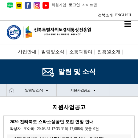
회원가입
로그인
사이트맵
전북소개
|
ENGLISH
사업안내
알림및소식
소통과참여
진흥원소개
시설안내/신청
정보공개
알림 및 소식
알림 및 소식
지원사업공고
지원사업공고
2020 전라북도 스타소상공인 모집 연장 안내
작성자
조아라
20-03-31 17:33
조회
17,088회
댓글
0건