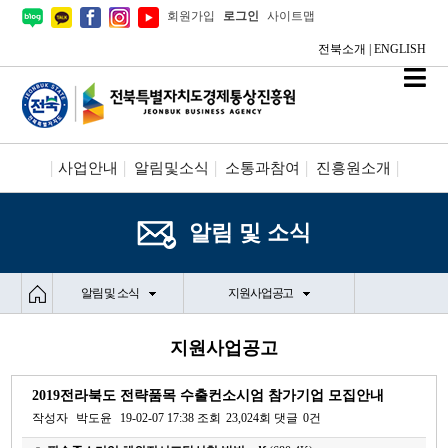
회원가입
로그인
사이트맵
전북소개
|
ENGLISH
사업안내
알림및소식
소통과참여
진흥원소개
시설안내/신청
정보공개
알림 및 소식
알림 및 소식
지원사업공고
지원사업공고
2019전라북도 전략품목 수출컨소시엄 참가기업 모집안내
작성자
박도윤
19-02-07 17:38
조회
23,024회
댓글
0건