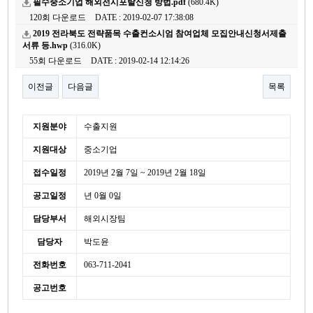
필수중소기업 해외전시포탈신청 방법.pdf
(680.4K)
120회 다운로드
DATE : 2019-02-07 17:38:08
2019 전라북도 전략품목 수출컨소시엄 참여업체 모집안내신청서제출
서류 등.hwp
(316.0K)
55회 다운로드
DATE : 2019-02-14 12:14:26
이전글
다음글
목록
본문
세
지원분야
수출지원
부
지원대상
중소기업
정
보
접수일정
2019년 2월 7일 ~ 2019년 2월 18일
공고일정
년 0월 0일
담당부서
해외시장팀
담당자
박도윤
전화번호
063-711-2041
공고번호