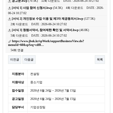
공고문.hwp
(70.5K)
32회 다운로드
DATE : 2026-06-24 10:27:02
[서식 1] 사업 참여 신청서.hwp
(54.5K)
4회 다운로드
DATE : 2026-
06-24 10:27:02
[서식 2] 개인정보 수집 이용 및 제3자 제공동의서.hwp
(127.5K)
2회 다운로드
DATE : 2026-06-24 10:27:02
[서식 3] 청렴서약서, 참여제한 확인 및 서약서.hwp
(46.0K)
5회 다운로드
DATE : 2026-06-24 10:27:02
https://www.jbok.kr/spWork/supportBusinessView.do?
menuId=60&spSeq=cdf8…
54회 연결
이전글
다음글
목록
본문
세
지원분야
컨설팅
부
지원대상
중소기업
정
보
접수일정
2026년 6월 24일 ~ 2026년 7월 15일
공고일정
2026년 6월 24일 ~ 2026년 7월 15일
담당부서
기업성장팀