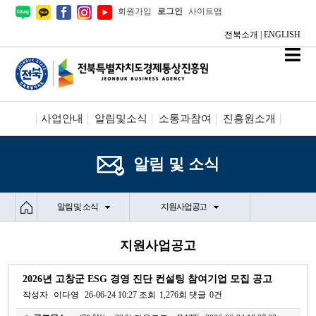
회원가입
로그인
사이트맵
전북소개
|
ENGLISH
사업안내
알림및소식
소통과참여
진흥원소개
시설안내/신청
정보공개
알림 및 소식
알림 및 소식
지원사업공고
지원사업공고
2026년 고창군 ESG 경영 진단 컨설팅 참여기업 모집 공고
작성자
이다영
26-06-24 10:27
조회
1,276회
댓글
0건