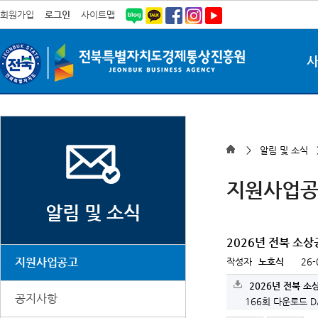
회원가입
로그인
사이트맵
> 알림 및 소식
지원사업
알림 및 소식
2026년 전북 소
지원사업공고
작성자
노호식
26-
2026년 전북 소
공지사항
166회 다운로드
D