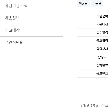
이전글
다음글
유관기관 소식
세
지원분야
채용정보
부
정
지원대상
보
공고대장
접수일정
공고일정
주간식단표
담당부서
담당자
전화번호
공고번호