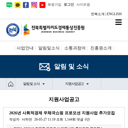
회원가입
로그인
사이트맵
전북소개
|
ENGLISH
사업안내
알림및소식
소통과참여
진흥원소개
시설안내/신청
정보공개
알림 및 소식
알림 및 소식
지원사업공고
지원사업공고
2026년 사회적경제 우체국쇼핑 프로모션 지원사업 추가모집
작성자
서하연
26-05-27 11:19
조회
1,144회
댓글
0건