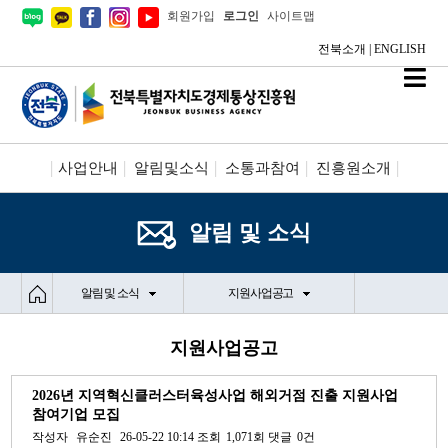
회원가입
로그인
사이트맵
전북소개
|
ENGLISH
사업안내
알림및소식
소통과참여
진흥원소개
시설안내/신청
정보공개
알림 및 소식
알림 및 소식
지원사업공고
지원사업공고
2026년 지역혁신클러스터육성사업 해외거점 진출 지원사업
참여기업 모집
작성자
유순진
26-05-22 10:14
조회
1,071회
댓글
0건