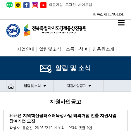
회원가입
로그인
사이트맵
전북소개
|
ENGLISH
사업안내
알림및소식
소통과참여
진흥원소개
시설안내/신청
정보공개
알림 및 소식
알림 및 소식
지원사업공고
지원사업공고
2026년 지역혁신클러스터육성사업 해외거점 진출 지원사업
참여기업 모집
작성자
유순진
26-05-22 10:14
조회
1,063회
댓글
0건