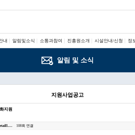
안내
알림및소식
소통과참여
진흥원소개
시설안내/신청
정
알림 및 소식
지원사업공고
강화지원
etail1.…
108회 연결