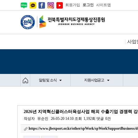
회원가입
로그인
사이트맵
사업
알림 및 소식
지원사업공고
2026년 지역혁신클러스터육성사업 해외 수출기업 경쟁력 
작성자
유순진
26-05-20 14:10
조회
1,192회
댓글
0건
https://www.jbexport.or.kr/other/spWork/spWorkSupportBusiness/d