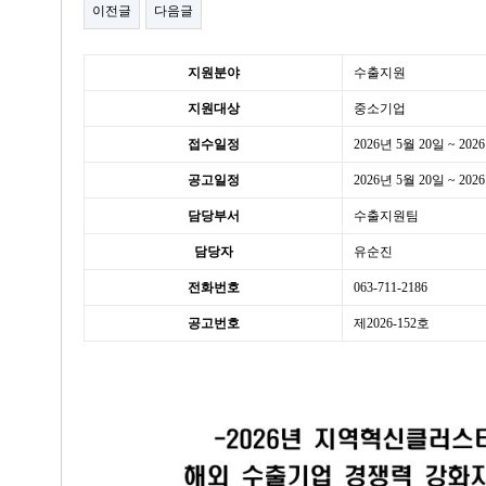
이전글
다음글
본문
세
지원분야
수출지원
부
지원대상
중소기업
정
보
접수일정
2026년 5월 20일 ~ 202
공고일정
2026년 5월 20일 ~ 202
담당부서
수출지원팀
담당자
유순진
전화번호
063-711-2186
공고번호
제2026-152호