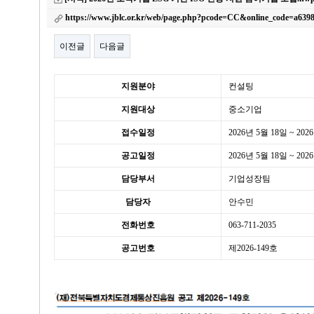
https://www.jblc.or.kr/web/page.php?pcode=CC&online_code=a63
이전글
다음글
본문
세
지원분야
컨설팅
부
지원대상
중소기업
정
보
접수일정
2026년 5월 18일 ~ 202
공고일정
2026년 5월 18일 ~ 202
담당부서
기업성장팀
담당자
안수민
전화번호
063-711-2035
공고번호
제2026-149호