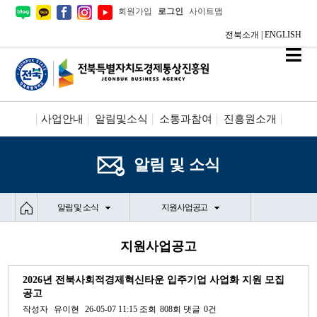
회원가입
로그인
사이트맵
전북소개
|
ENGLISH
사업안내
알림및소식
소통과참여
진흥원소개
시설안내/신청
정보공개
알림 및 소식
알림 및 소식
지원사업공고
지원사업공고
2026년 전북사회적경제혁신타운 입주기업 사업화 지원 모집
공고
작성자
유이현
26-05-07 11:15
조회
808회
댓글
0건