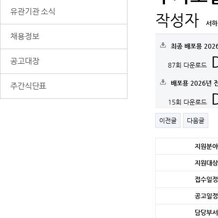
유관기관 소식
작성자
서하
채용정보
최종 배포용 202
공고대장
87회 다운로드
배포용 2026년
주간식단표
15회 다운로드
이전글
다음글
세
지원분야
부
정
지원대상
보
접수일정
공고일정
담당부서