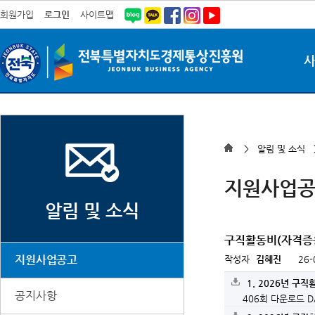
회원가입
로그인
사이트맵
> 알림 및 소식
지원사업
알림 및 소식
구직활동비(자격증
지원사업공고
작성자
김혜진
26-
1. 2026년 구
공지사항
406회 다운로드
D