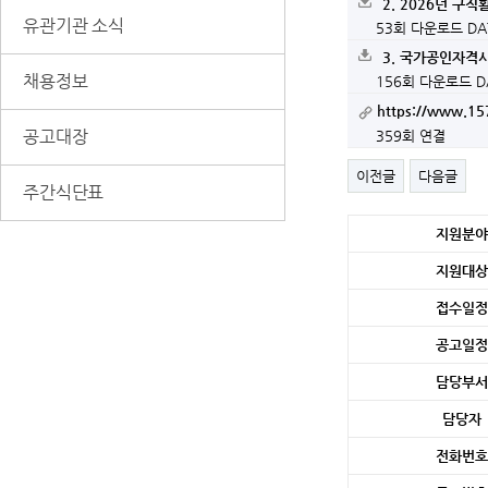
2. 2026년 
유관기관 소식
53회 다운로드
DA
3. 국가공인자격시
채용정보
156회 다운로드
D
https://www.157
공고대장
359회 연결
이전글
다음글
주간식단표
세
지원분야
부
정
지원대상
보
접수일정
공고일정
담당부서
담당자
전화번호