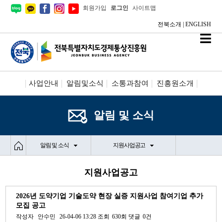
회원가입
로그인
사이트맵
전북소개
|
ENGLISH
사업안내
알림및소식
소통과참여
진흥원소개
시설안내/신청
정보공개
알림 및 소식
알림 및 소식
지원사업공고
지원사업공고
2026년 도약기업 기술도약 현장 실증 지원사업 참여기업 추가
모집 공고
작성자
안수민
26-04-06 13:28
조회
630회
댓글
0건