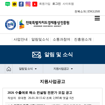
회원가입
로그인
사이트맵
전북소개
|
ENGLISH
사업안내
알림및소식
소통과참여
진흥원소개
시설안내/신청
정보공개
알림 및 소식
알림 및 소식
지원사업공고
지원사업공고
2026 수출애로 해소 컨설팅 전문가 모집 공고
작성자
유대현
26-01-30 15:42
조회
2,995회
댓글
0건