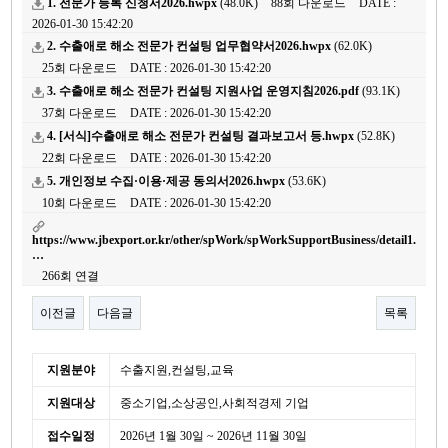
1. 전문가 등록 신청서2026.hwpx
(48.0K)
88회 다운로드
DATE :
2026-01-30 15:42:20
2. 수출애로 해소 전문가 컨설팅 업무협약서2026.hwpx
(62.0K)
25회 다운로드
DATE : 2026-01-30 15:42:20
3. 수출애로 해소 전문가 컨설팅 지원사업 운영지침2026.pdf
(93.1K)
37회 다운로드
DATE : 2026-01-30 15:42:20
4. [서식]수출애로 해소 전문가 컨설팅 결과보고서 등.hwpx
(52.8K)
22회 다운로드
DATE : 2026-01-30 15:42:20
5. 개인정보 수집·이용·제공 동의서2026.hwpx
(53.6K)
10회 다운로드
DATE : 2026-01-30 15:42:20
https://www.jbexport.or.kr/other/spWork/spWorkSupportBusiness/detail1.
…
266회 연결
이전글
다음글
목록
본문
세
지원분야
수출지원,컨설팅,교육
부
지원대상
중소기업,소상공인,사회적경제 기업
정
보
접수일정
2026년 1월 30일 ~ 2026년 11월 30일