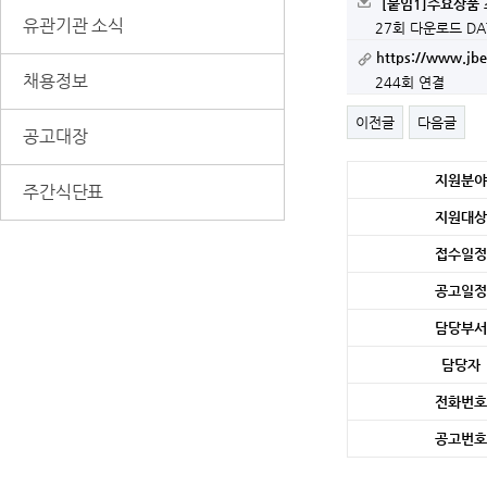
[붙임1]주요상품 
유관기관 소식
27회 다운로드
DA
https://www.jbe
채용정보
244회 연결
이전글
다음글
공고대장
세
지원분야
주간식단표
부
정
지원대상
보
접수일정
공고일정
담당부서
담당자
전화번호
공고번호