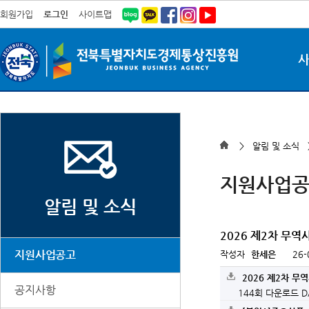
회원가입
로그인
사이트맵
> 알림 및 소식
지원사업
알림 및 소식
2026 제2차 무역
지원사업공고
작성자
한세은
26-
2026 제2차 무
공지사항
144회 다운로드
D