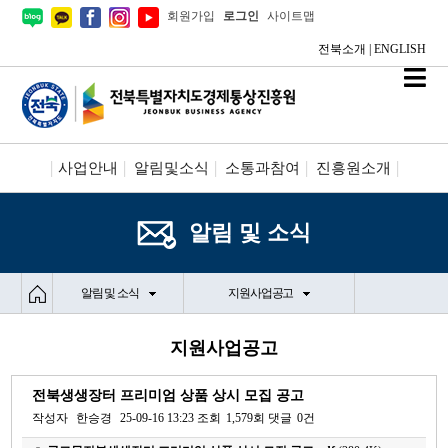
회원가입
로그인
사이트맵
전북소개
|
ENGLISH
사업안내
알림및소식
소통과참여
진흥원소개
시설안내/신청
정보공개
알림 및 소식
알림 및 소식
지원사업공고
지원사업공고
전북생생장터 프리미엄 상품 상시 모집 공고
작성자
한승경
25-09-16 13:23
조회
1,579회
댓글
0건