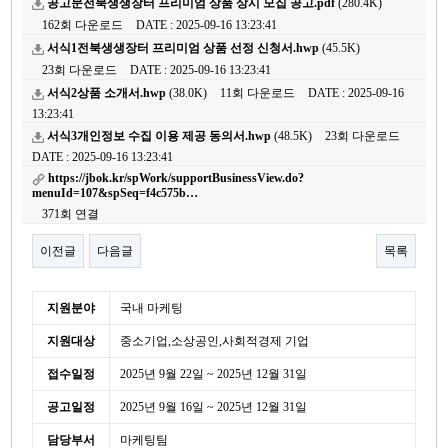
공고문전북생생장터 프리미엄 상품 상시 모집 공고.pdf
(280.4K)
162회 다운로드
DATE : 2025-09-16 13:23:41
서식1전북생생장터 프리미엄 상품 선정 신청서.hwp
(45.5K)
23회 다운로드
DATE : 2025-09-16 13:23:41
서식2상품 소개서.hwp
(38.0K)
11회 다운로드
DATE : 2025-09-16
13:23:41
서식3개인정보 수집 이용 제공 동의서.hwp
(48.5K)
23회 다운로드
DATE : 2025-09-16 13:23:41
https://jbok.kr/spWork/supportBusinessView.do?
menuId=107&spSeq=f4c575b…
371회 연결
이전글
다음글
목록
본문
세
지원분야
국내 마케팅
부
지원대상
중소기업,소상공인,사회적경제 기업
정
보
접수일정
2025년 9월 22일 ~ 2025년 12월 31일
공고일정
2025년 9월 16일 ~ 2025년 12월 31일
담당부서
마케팅팀