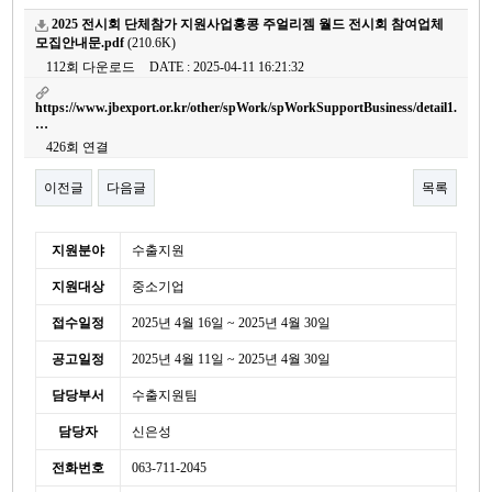
2025 전시회 단체참가 지원사업홍콩 주얼리젬 월드 전시회 참여업체
모집안내문.pdf
(210.6K)
112회 다운로드
DATE : 2025-04-11 16:21:32
https://www.jbexport.or.kr/other/spWork/spWorkSupportBusiness/detail1.
…
426회 연결
이전글
다음글
목록
본문
세
지원분야
수출지원
부
지원대상
중소기업
정
보
접수일정
2025년 4월 16일 ~ 2025년 4월 30일
공고일정
2025년 4월 11일 ~ 2025년 4월 30일
담당부서
수출지원팀
담당자
신은성
전화번호
063-711-2045