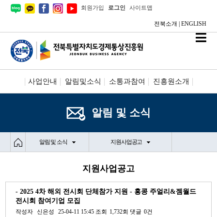
회원가입
로그인
사이트맵
전북소개
|
ENGLISH
사업안내
알림및소식
소통과참여
진흥원소개
시설안내/신청
정보공개
알림 및 소식
알림 및 소식
지원사업공고
지원사업공고
- 2025 4차 해외 전시회 단체참가 지원 - 홍콩 주얼리&젬월드
전시회 참여기업 모집
작성자
신은성
25-04-11 15:45
조회
1,732회
댓글
0건