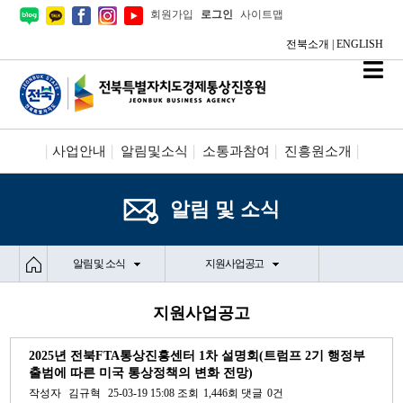
회원가입
로그인
사이트맵
전북소개
|
ENGLISH
사업안내
알림및소식
소통과참여
진흥원소개
시설안내/신청
정보공개
알림 및 소식
알림 및 소식
지원사업공고
지원사업공고
2025년 전북FTA통상진흥센터 1차 설명회(트럼프 2기 행정부
출범에 따른 미국 통상정책의 변화 전망)
작성자
김규혁
25-03-19 15:08
조회
1,446회
댓글
0건