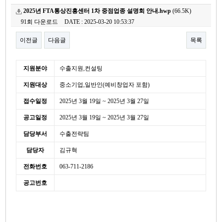
2025년 FTA통상진흥센터 1차 중점업종 설명회 안내.hwp
(66.5K)
91회 다운로드
DATE : 2025-03-20 10:53:37
이전글
다음글
목록
본문
세
지원분야
수출지원,컨설팅
부
지원대상
중소기업,일반인(예비창업자 포함)
정
보
접수일정
2025년 3월 19일 ~ 2025년 3월 27일
공고일정
2025년 3월 19일 ~ 2025년 3월 27일
담당부서
수출전략팀
담당자
김규혁
전화번호
063-711-2186
공고번호