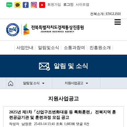
회원가입
로그인
사이트맵
전북소개
|
ENGLISH
사업안내
알림및소식
소통과참여
진흥원소개
시설안내/신청
정보공개
알림 및 소식
알림 및 소식
지원사업공고
지원사업공고
2025년 제1차「산업구조변화대응 등 특화훈련」 전북지역 훈
련공급기관 및 훈련과정 모집 공고
작성자
남정운
25-03-14 15:41
조회
1,683회
댓글
0건