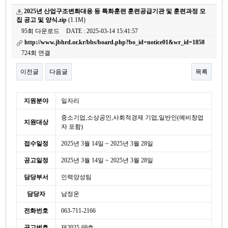
2025년 산업구조변화대응 등 특화훈련 훈련공급기관 및 훈련과정 모
집 공고 및 양식.zip
(1.1M)
95회 다운로드
DATE : 2025-03-14 15:41:57
http://www.jbhrd.or.kr/bbs/board.php?bo_id=notice01&wr_id=1858
724회 연결
이전글
다음글
목록
본문
세
지원분야
일자리
부
중소기업,소상공인,사회적경제 기업,일반인(예비창업
정
지원대상
보
자 포함)
접수일정
2025년 3월 14일 ~ 2025년 3월 28일
공고일정
2025년 3월 14일 ~ 2025년 3월 28일
담당부서
인력양성팀
담당자
남정운
전화번호
063-711-2166
공고번호
제2025-69호