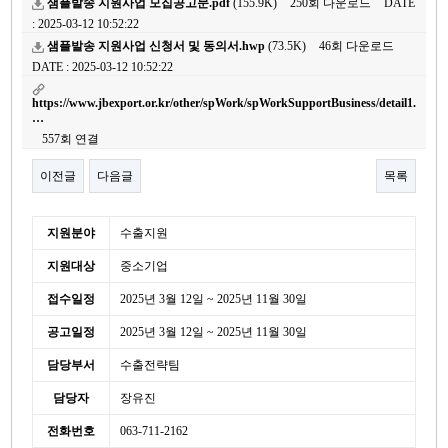
샘플발송 지원사업 모집공고문.pdf
(155.9K)
250회 다운로드
DATE
: 2025-03-12 10:52:22
샘플발송 지원사업 신청서 및 동의서.hwp
(73.5K)
46회 다운로드
DATE : 2025-03-12 10:52:22
https://www.jbexport.or.kr/other/spWork/spWorkSupportBusiness/detail1.
…
557회 연결
이전글
다음글
목록
본문
세
지원분야
수출지원
부
지원대상
중소기업
정
보
접수일정
2025년 3월 12일 ~ 2025년 11월 30일
공고일정
2025년 3월 12일 ~ 2025년 11월 30일
담당부서
수출전략팀
담당자
장유진
전화번호
063-711-2162