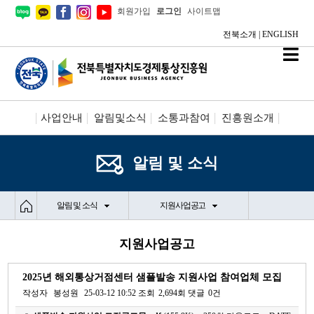
회원가입
로그인
사이트맵
전북소개
|
ENGLISH
사업안내
알림및소식
소통과참여
진흥원소개
시설안내/신청
정보공개
알림 및 소식
알림 및 소식
지원사업공고
지원사업공고
2025년 해외통상거점센터 샘플발송 지원사업 참여업체 모집
작성자
봉성원
25-03-12 10:52
조회
2,694회
댓글
0건