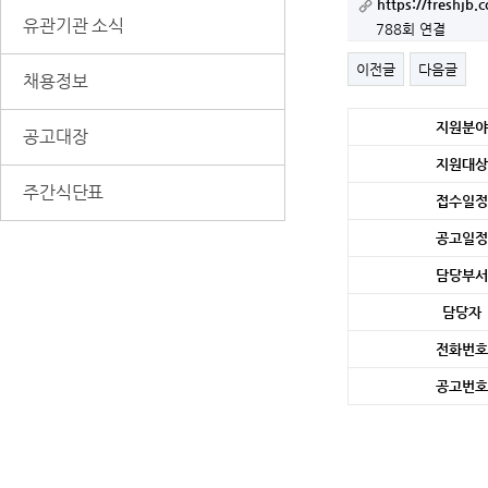
https://freshjb
유관기관 소식
788회 연결
이전글
다음글
채용정보
세
지원분야
공고대장
부
정
지원대상
보
주간식단표
접수일정
공고일정
담당부서
담당자
전화번호
공고번호