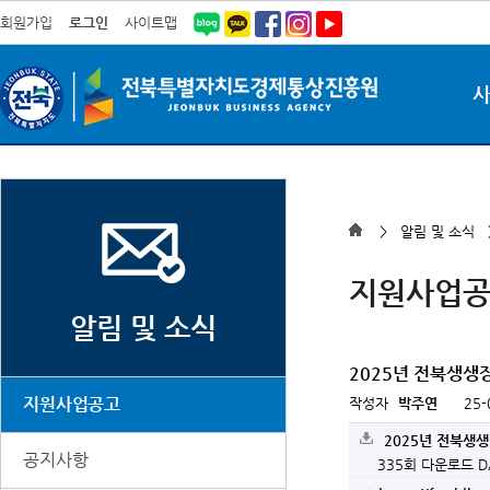
회원가입
로그인
사이트맵
> 알림 및 소식
지원사업
알림 및 소식
2025년 전북생생
지원사업공고
작성자
박주연
25-
2025년 전북생생
공지사항
335회 다운로드
D